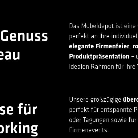
Das Möbeldepot ist eine
 Genuss
perfekt an Ihre individu
elegante Firmenfeier
,
r
eau
Produktpräsentation
– 
idealen Rahmen für Ihre 
Unsere großzügige
über
se für
perfekt für entspannte
oder Tagungen sowie fü
orking
Firmenevents.