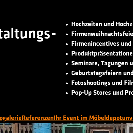
Hochzeiten und Hochz
taltungs-
Firmenweihnachtsfei
Firmenincentives und
Produktpräsentatione
Seminare, Tagungen u
Geburtstagsfeiern und
Fotoshootings und Fi
Pop-Up Stores und Pr
ogalerie
Referenzen
Ihr Event im Möbeldepot
unv